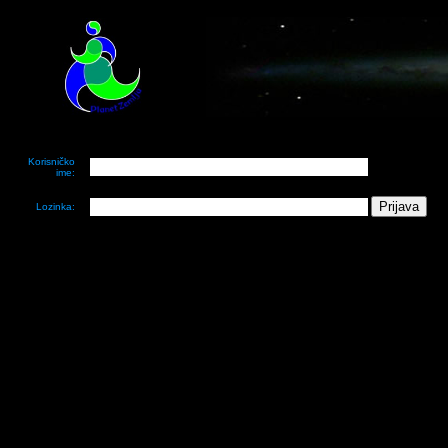
Korisničko
ime:
Lozinka: